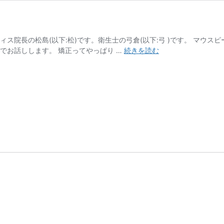
ィス院長の松島(以下:松)です。衛生士の弓倉(以下:弓 )です。 マウ
歯
でお話しします。 矯正ってやっぱり …
続きを読む
列
矯
正
と
痛
み
に
つ
い
て