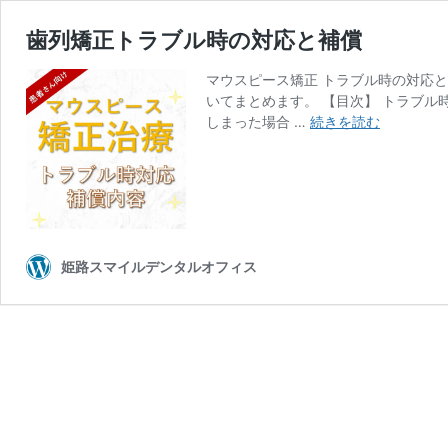
歯列矯正トラブル時の対応と補償
マウスピース矯正 トラブル時の対応
いてまとめます。 【目次】 トラブル時
歯
しまった場合 …
続きを読む
列
矯
正
ト
ラ
ブ
姫路スマイルデンタルオフィス
ル
時
の
対
応
と
補
償