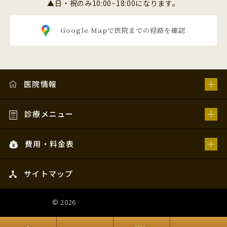
▲日・祝のみ10:00~18:00になります。
■ 免責
当院は、虚偽の事実または他人の個人情報を使用された場合
Google Mapで医院までの経路を確認
等、不正使用については、一切の責任を負わないことといた
します。
ご記入いただいた患者様の個人情報は、当院のプライバシー
ポリシーに則り対応させていただきます。 当院のメールでの
医院情報
回答は、当院へお問合せいただいた患者様の、特定の質問に
お答えすることを目的とするものです。 当院から患者様へ送
信するお返事のメールは、患者様個人宛てにお送りするもの
診療メニュー
です。 当院の許可なくこのメールの一部または全体を転用す
ることは、著作権侵害となることがありますのでご注意くだ
さい。 お問い合わせいただいた内容によっては、回答にはお
費用・料金表
時間をいただきます。 また、いただいたお問合せすべてに
は、お返事を差し上げられない場合もございます。 患者様か
サイトマップ
らいただいたメールアドレスが間違っている場合や、システ
ム障害等によりお返事できない場合がございます。 お問い合
わせ内容によっては、メールではなく電話等でお答えいたし
© 2026
姫路スマイルデンタルオフィス
ます。