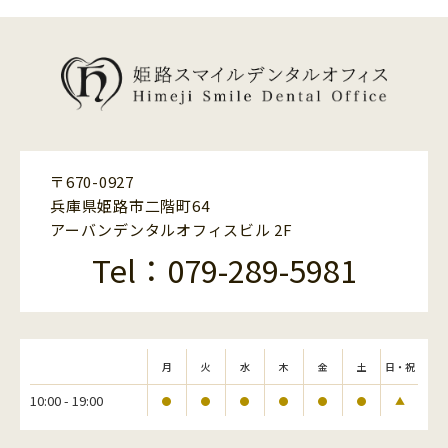
承ください。
■ 第三者への開示
当院は、以下の何れかに該当する場合を除き、第三者に患者
様の個人情報を提供または開示等はいたしません。
法令等により提供・開示が求められた場合
患者様および公衆の生命、健康、財産などに重大な損害が発
生することを防止するために必要な場合
〒670-0927
兵庫県姫路市二階町64
■ 個人情報の訂正、削除等
アーバンデンタルオフィスビル 2F
当院は、患者様からご提供いただいた個人情報について、患
者様より照会、訂正、削除等を求められた場合は、請求者が
Tel：079-289-5981
ご本人であることを確認させていただいた上で、特別の理由
がない限りお答えいたします。
■ 改善
当院は、本サイトが保有する個人情報に関して適用される法
月
火
水
木
金
土
日・祝
令等を遵守するとともに、本プライバシーポリシーにおける
取り組みを適宜見直し、改善に努めて参ります。 従いまし
10:00 - 19:00
●
●
●
●
●
●
▲
て、本プライバシーポリシーが予告無く変更されることがあ
りますことを、予めご了承ください。