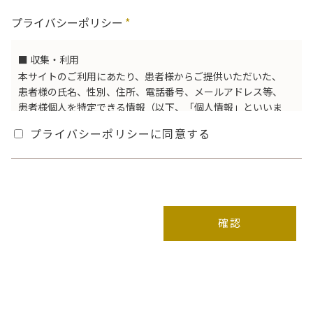
プライバシーポリシー
*
■ 収集・利用
本サイトのご利用にあたり、患者様からご提供いただいた、
患者様の氏名、性別、住所、電話番号、メールアドレス等、
患者様個人を特定できる情報（以下、「個人情報」といいま
す）につきましては、本サイトにおけるサービスを提供する
プライバシーポリシーに同意する
目的の他に以下の各号に定める目的で利用することがありま
す。
1．患者様に、当院のサービスをご案内するため
2．患者様からのお問合せに対し回答を行うため
■ 適正管理
当院は、患者様の個人情報を当院のセキュリティー管理基準
に基づき適正に管理し、不正なアクセスや漏洩、紛失、改ざ
ん、破壊等を防ぐため、本サイトの安全対策に努力します。
ただし、上記の対策によってもセキュリティーが万全である
とは断言しえないこともあり、不正なアクセスや漏洩、紛
失、改ざん、破壊等の防止の保証は致しかねますので、ご了