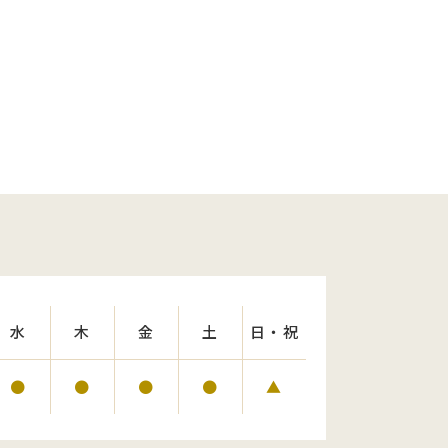
水
木
金
土
日・祝
●
●
●
●
▲