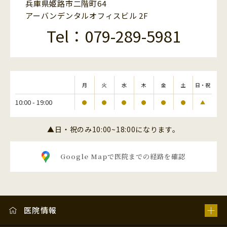
兵庫県姫路市二階町64
アーバンデンタルオフィスビル 2F
Tel：079-289-5981
月
火
水
木
金
土
日・祝
10:00 - 19:00
●
●
●
●
●
●
▲
▲日・祝のみ10:00~18:00になります。
Google Mapで医院までの経路を確認
医院情報