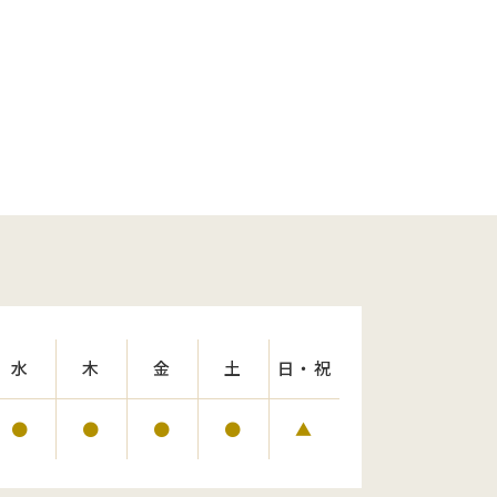
水
木
金
土
日・祝
●
●
●
●
▲