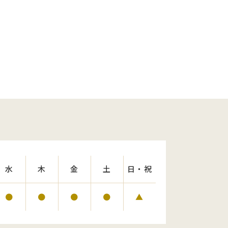
水
木
金
土
日・祝
●
●
●
●
▲