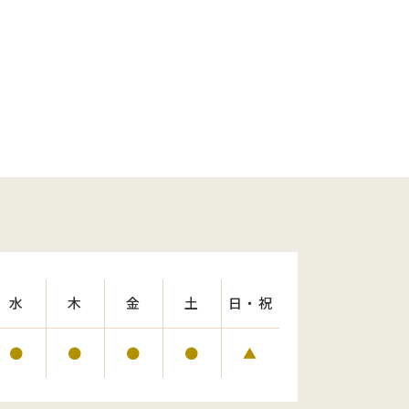
水
木
金
土
日・祝
●
●
●
●
▲