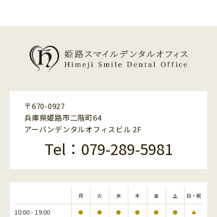
〒670-0927
兵庫県姫路市二階町64
アーバンデンタルオフィスビル 2F
Tel：079-289-5981
月
火
水
木
金
土
日・祝
10:00 - 19:00
●
●
●
●
●
●
▲