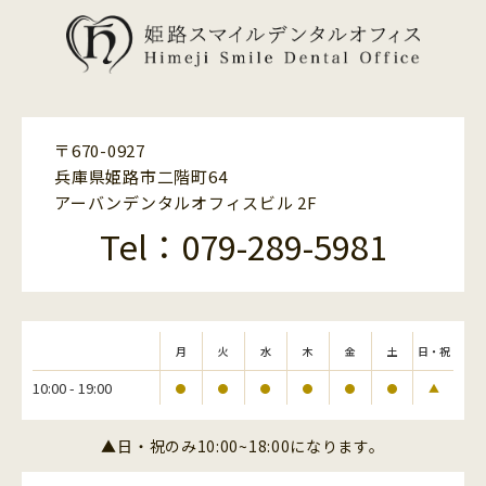
〒670-0927
兵庫県姫路市二階町64
アーバンデンタルオフィスビル 2F
Tel：079-289-5981
月
火
水
木
金
土
日・祝
10:00 - 19:00
●
●
●
●
●
●
▲
▲日・祝のみ10:00~18:00になります。