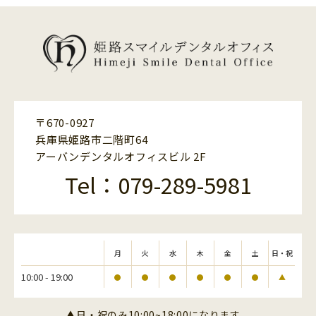
〒670-0927
兵庫県姫路市二階町64
アーバンデンタルオフィスビル 2F
Tel：079-289-5981
月
火
水
木
金
土
日・祝
10:00 - 19:00
●
●
●
●
●
●
▲
▲日・祝のみ10:00~18:00になります。