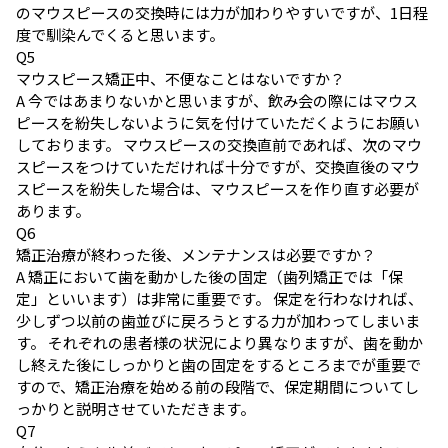
のマウスピースの交換時には力が加わりやすいですが、1日程
度で馴染んでくると思います。
Q
5
マウスピース矯正中、不便なことはないですか？
A
今ではあまりないかと思いますが、飲み会の際にはマウス
ピースを紛失しないように気を付けていただくようにお願い
しております。 マウスピースの交換直前であれば、次のマウ
スピースをつけていただければ十分ですが、交換直後のマウ
スピースを紛失した場合は、マウスピースを作り直す必要が
あります。
Q
6
矯正治療が終わった後、メンテナンスは必要ですか？
A
矯正において歯を動かした後の固定（歯列矯正では「保
定」といいます）は非常に重要です。 保定を行わなければ、
少しずつ以前の歯並びに戻ろうとする力が加わってしまいま
す。 それぞれの患者様の状況により異なりますが、歯を動か
し終えた後にしっかりと歯の固定をするところまでが重要で
すので、矯正治療を始める前の段階で、保定期間についてし
っかりと説明させていただきます。
Q
7