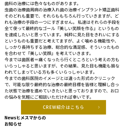
歯科の治療には色々なものがあります。
虫歯の治療
歯周病の治療
入れ歯の治療
インプラント
矯正歯科
そのどれも重要で、それらももちろん行っていきますが、ど
れも治療の手段の一つにすぎません。 私達はそれらの手段を
全て使って最終的なゴール『美しい笑顔を作る』というもの
を達成したいと思っています。 純粋に見た目をきれいにする
というものも重要だと考えてますが、よく噛める機能性や、
しっかり長持ちする治療、総合的な満足感、そういったもの
を合わせて『美しい笑顔』を考えていきます。
今までは歯医者＝痛くなったら行くところという考えの方も
いらっしゃると思いますが、その結果、見た目も機能も損な
われてしまっている方も多くいらっしゃいます。
今までの歯科医院のイメージとは違った形式のクリニック
で、可能な限り最終的な治療の最終目標を皆様と理解し合っ
た状態で治療を進めていきたいと思っておりますので、お口
の悩みを気軽にご相談いただければ幸いです。
CREW紹介はこちら
News
ヒメスマからの
お知らせ