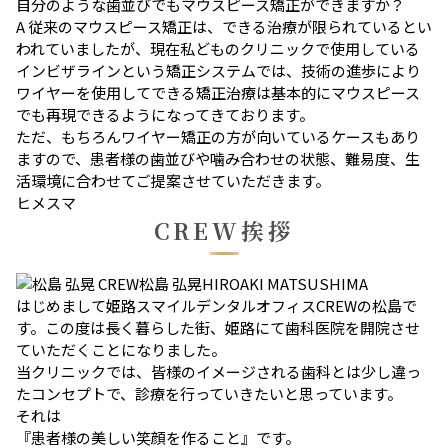
自分のような歯並びでもマウスピース矯正ができますか？
A
従来のマウスピース矯正は、できる治療が限られているとい
われていましたが、現在私どものクリニックで使用している
インビザラインという矯正システムでは、技術の進歩により
ワイヤーを使用してできる矯正治療は基本的にマウスピース
でも再現できるようになってきております。
ただ、もちろんワイヤー矯正の方が向いているケースもあり
ますので、患者様の歯並びや噛み合わせの状態、難易度、生
活環境に合わせてご提案させていただきます。
ヒメスマ
CREW挨拶
CREW
松島 弘晃
HIROAKI MATSUSHIMA
はじめまして姫路スマイルデンタルオフィスCREWの松島で
す。
この度は長く暮らした街、姫路にて歯科医院を開院させ
ていただくことになりました。
当クリニックでは、皆様のイメージされる歯科とは少し違っ
たコンセプトで、診療を行っていきたいと思っています。
それは
『患者様の美しい笑顔を作ること』
です。