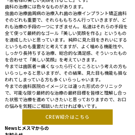
歯科の治療には色々なものがあります。
虫歯の治療
歯周病の治療
入れ歯の治療
インプラント
矯正歯科
そのどれも重要で、それらももちろん行っていきますが、ど
れも治療の手段の一つにすぎません。 私達はそれらの手段を
全て使って最終的なゴール『美しい笑顔を作る』というもの
を達成したいと思っています。 純粋に見た目をきれいにする
というものも重要だと考えてますが、よく噛める機能性や、
しっかり長持ちする治療、総合的な満足感、そういったもの
を合わせて『美しい笑顔』を考えていきます。
今までは歯医者＝痛くなったら行くところという考えの方も
いらっしゃると思いますが、その結果、見た目も機能も損な
われてしまっている方も多くいらっしゃいます。
今までの歯科医院のイメージとは違った形式のクリニック
で、可能な限り最終的な治療の最終目標を皆様と理解し合っ
た状態で治療を進めていきたいと思っておりますので、お口
の悩みを気軽にご相談いただければ幸いです。
CREW紹介はこちら
News
ヒメスマからの
お知らせ