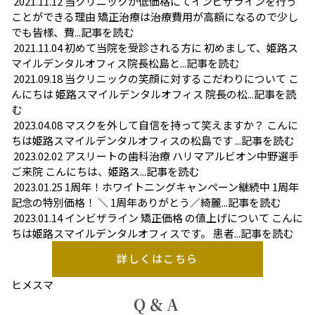
2021.11.12
当クリニックが低価格にてインビザラインを行う
ことができる理由
矯正治療は治療費用が高額になるので少し
でも皆様、費...
記事を読む
2021.11.04
初めて当院を受診される方に
初めまして、姫路ス
マイルデンタルオフィス院長松島と...
記事を読む
2021.09.18
当クリニックの笑顔に対するこだわりについて
こ
んにちは 姫路スマイルデンタルオフィス 院長の松...
記事を読
む
2023.04.08
マスクを外して自信を持って笑えますか？
こんに
ちは姫路スマイルデンタルオフィスの松島です ...
記事を読む
2023.02.02
アスリートの歯科治療
ハリマアルビオン中野選手
ご来院 こんにちは、姫路ス...
記事を読む
2023.01.25
1周年！ホワイトニングキャンペーン継続中
1周年
記念の特別価格！ ＼ 1周年ありがとう／綺麗...
記事を読む
2023.01.14
インビザライン 矯正価格 の値上げについて
こんに
ちは姫路スマイルデンタルオフィスです。 患者...
記事を読む
詳しくはこちら
ヒメスマ
Q＆A