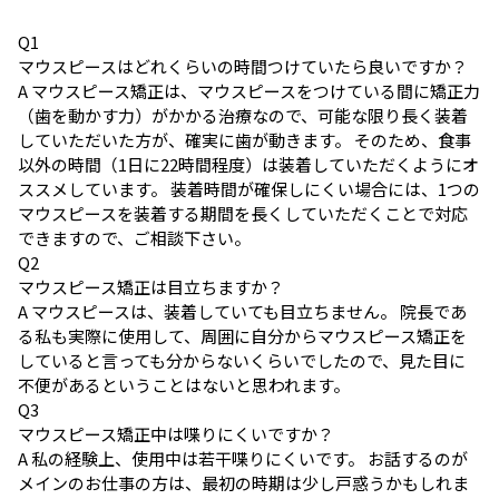
Q
1
マウスピースはどれくらいの時間つけていたら良いですか？
A
マウスピース矯正は、マウスピースをつけている間に矯正力
（歯を動かす力）がかかる治療なので、可能な限り長く装着
していただいた方が、確実に歯が動きます。 そのため、食事
以外の時間（1日に22時間程度）は装着していただくようにオ
ススメしています。 装着時間が確保しにくい場合には、1つの
マウスピースを装着する期間を長くしていただくことで対応
できますので、ご相談下さい。
Q
2
マウスピース矯正は目立ちますか？
A
マウスピースは、装着していても目立ちません。 院長であ
る私も実際に使用して、周囲に自分からマウスピース矯正を
していると言っても分からないくらいでしたので、見た目に
不便があるということはないと思われます。
Q
3
マウスピース矯正中は喋りにくいですか？
A
私の経験上、使用中は若干喋りにくいです。 お話するのが
メインのお仕事の方は、最初の時期は少し戸惑うかもしれま