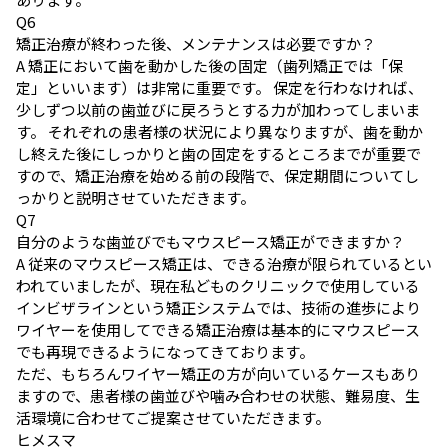
Q
6
矯正治療が終わった後、メンテナンスは必要ですか？
A
矯正において歯を動かした後の固定（歯列矯正では「保
定」といいます）は非常に重要です。 保定を行わなければ、
少しずつ以前の歯並びに戻ろうとする力が加わってしまいま
す。 それぞれの患者様の状況により異なりますが、歯を動か
し終えた後にしっかりと歯の固定をするところまでが重要で
すので、矯正治療を始める前の段階で、保定期間についてし
っかりと説明させていただきます。
Q
7
自分のような歯並びでもマウスピース矯正ができますか？
A
従来のマウスピース矯正は、できる治療が限られているとい
われていましたが、現在私どものクリニックで使用している
インビザラインという矯正システムでは、技術の進歩により
ワイヤーを使用してできる矯正治療は基本的にマウスピース
でも再現できるようになってきております。
ただ、もちろんワイヤー矯正の方が向いているケースもあり
ますので、患者様の歯並びや噛み合わせの状態、難易度、生
活環境に合わせてご提案させていただきます。
ヒメスマ