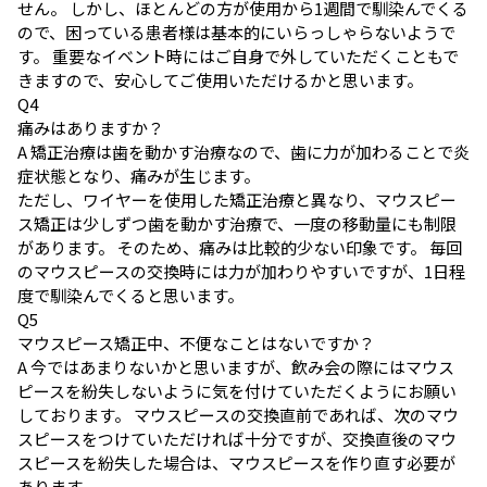
せん。 しかし、ほとんどの方が使用から1週間で馴染んでくる
ので、困っている患者様は基本的にいらっしゃらないようで
す。 重要なイベント時にはご自身で外していただくこともで
きますので、安心してご使用いただけるかと思います。
Q
4
痛みはありますか？
A
矯正治療は歯を動かす治療なので、歯に力が加わることで炎
症状態となり、痛みが生じます。
ただし、ワイヤーを使用した矯正治療と異なり、マウスピー
ス矯正は少しずつ歯を動かす治療で、一度の移動量にも制限
があります。 そのため、痛みは比較的少ない印象です。 毎回
のマウスピースの交換時には力が加わりやすいですが、1日程
度で馴染んでくると思います。
Q
5
マウスピース矯正中、不便なことはないですか？
A
今ではあまりないかと思いますが、飲み会の際にはマウス
ピースを紛失しないように気を付けていただくようにお願い
しております。 マウスピースの交換直前であれば、次のマウ
スピースをつけていただければ十分ですが、交換直後のマウ
スピースを紛失した場合は、マウスピースを作り直す必要が
あります。