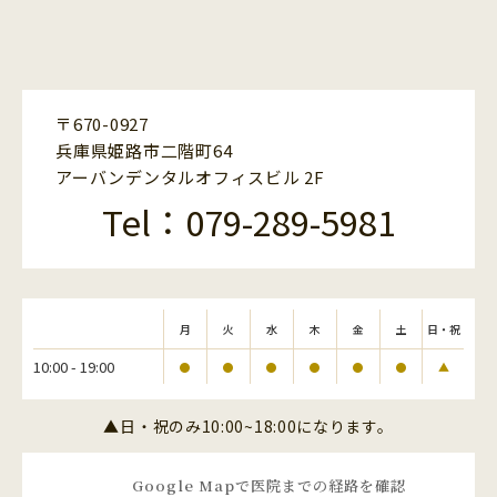
〒670-0927
兵庫県姫路市二階町64
アーバンデンタルオフィスビル 2F
Tel：079-289-5981
月
火
水
木
金
土
日・祝
10:00 - 19:00
●
●
●
●
●
●
▲
▲日・祝のみ10:00~18:00になります。
Google Mapで医院までの経路を確認