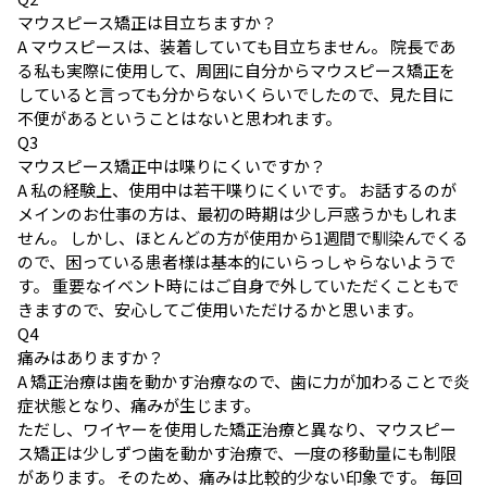
マウスピース矯正は目立ちますか？
A
マウスピースは、装着していても目立ちません。 院長であ
る私も実際に使用して、周囲に自分からマウスピース矯正を
していると言っても分からないくらいでしたので、見た目に
不便があるということはないと思われます。
Q
3
マウスピース矯正中は喋りにくいですか？
A
私の経験上、使用中は若干喋りにくいです。 お話するのが
メインのお仕事の方は、最初の時期は少し戸惑うかもしれま
せん。 しかし、ほとんどの方が使用から1週間で馴染んでくる
ので、困っている患者様は基本的にいらっしゃらないようで
す。 重要なイベント時にはご自身で外していただくこともで
きますので、安心してご使用いただけるかと思います。
Q
4
痛みはありますか？
A
矯正治療は歯を動かす治療なので、歯に力が加わることで炎
症状態となり、痛みが生じます。
ただし、ワイヤーを使用した矯正治療と異なり、マウスピー
ス矯正は少しずつ歯を動かす治療で、一度の移動量にも制限
があります。 そのため、痛みは比較的少ない印象です。 毎回