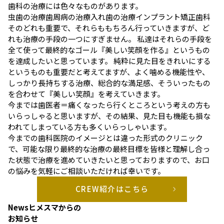
歯科の治療には色々なものがあります。
虫歯の治療
歯周病の治療
入れ歯の治療
インプラント
矯正歯科
そのどれも重要で、それらももちろん行っていきますが、ど
れも治療の手段の一つにすぎません。 私達はそれらの手段を
全て使って最終的なゴール『美しい笑顔を作る』というもの
を達成したいと思っています。 純粋に見た目をきれいにする
というものも重要だと考えてますが、よく噛める機能性や、
しっかり長持ちする治療、総合的な満足感、そういったもの
を合わせて『美しい笑顔』を考えていきます。
今までは歯医者＝痛くなったら行くところという考えの方も
いらっしゃると思いますが、その結果、見た目も機能も損な
われてしまっている方も多くいらっしゃいます。
今までの歯科医院のイメージとは違った形式のクリニック
で、可能な限り最終的な治療の最終目標を皆様と理解し合っ
た状態で治療を進めていきたいと思っておりますので、お口
の悩みを気軽にご相談いただければ幸いです。
CREW紹介はこちら
News
ヒメスマからの
お知らせ