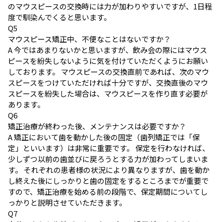
のマウスピースの交換時には力が加わりやすいですが、1日程
度で馴染んでくると思います。
Q
5
マウスピース矯正中、不便なことはないですか？
A
今ではあまりないかと思いますが、飲み会の際にはマウス
ピースを紛失しないように気を付けていただくようにお願い
しております。 マウスピースの交換直前であれば、次のマウ
スピースをつけていただければ十分ですが、交換直後のマウ
スピースを紛失した場合は、マウスピースを作り直す必要が
あります。
Q
6
矯正治療が終わった後、メンテナンスは必要ですか？
A
矯正において歯を動かした後の固定（歯列矯正では「保
定」といいます）は非常に重要です。 保定を行わなければ、
少しずつ以前の歯並びに戻ろうとする力が加わってしまいま
す。 それぞれの患者様の状況により異なりますが、歯を動か
し終えた後にしっかりと歯の固定をするところまでが重要で
すので、矯正治療を始める前の段階で、保定期間についてし
っかりと説明させていただきます。
Q
7