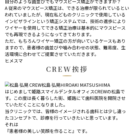
自分のような歯並びでもマウスピース矯正ができますか？
A
従来のマウスピース矯正は、できる治療が限られているとい
われていましたが、現在私どものクリニックで使用している
インビザラインという矯正システムでは、技術の進歩により
ワイヤーを使用してできる矯正治療は基本的にマウスピース
でも再現できるようになってきております。
ただ、もちろんワイヤー矯正の方が向いているケースもあり
ますので、患者様の歯並びや噛み合わせの状態、難易度、生
活環境に合わせてご提案させていただきます。
ヒメスマ
CREW挨拶
CREW
松島 弘晃
HIROAKI MATSUSHIMA
はじめまして姫路スマイルデンタルオフィスCREWの松島で
す。
この度は長く暮らした街、姫路にて歯科医院を開院させ
ていただくことになりました。
当クリニックでは、皆様のイメージされる歯科とは少し違っ
たコンセプトで、診療を行っていきたいと思っています。
それは
『患者様の美しい笑顔を作ること』
です。