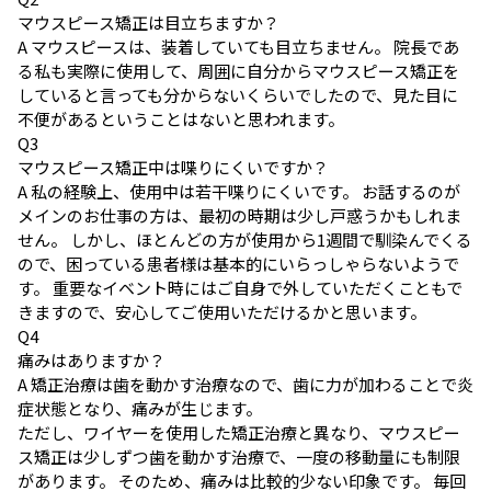
マウスピース矯正は目立ちますか？
A
マウスピースは、装着していても目立ちません。 院長であ
る私も実際に使用して、周囲に自分からマウスピース矯正を
していると言っても分からないくらいでしたので、見た目に
不便があるということはないと思われます。
Q
3
マウスピース矯正中は喋りにくいですか？
A
私の経験上、使用中は若干喋りにくいです。 お話するのが
メインのお仕事の方は、最初の時期は少し戸惑うかもしれま
せん。 しかし、ほとんどの方が使用から1週間で馴染んでくる
ので、困っている患者様は基本的にいらっしゃらないようで
す。 重要なイベント時にはご自身で外していただくこともで
きますので、安心してご使用いただけるかと思います。
Q
4
痛みはありますか？
A
矯正治療は歯を動かす治療なので、歯に力が加わることで炎
症状態となり、痛みが生じます。
ただし、ワイヤーを使用した矯正治療と異なり、マウスピー
ス矯正は少しずつ歯を動かす治療で、一度の移動量にも制限
があります。 そのため、痛みは比較的少ない印象です。 毎回