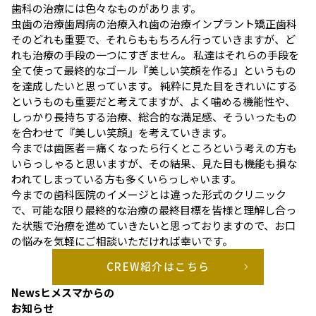
歯科の治療には色々なものがあります。
虫歯の治療
歯周病の治療
入れ歯の治療
インプラント
矯正歯科
そのどれも重要で、それらももちろん行っていきますが、ど
れも治療の手段の一つにすぎません。 私達はそれらの手段を
全て使って最終的なゴール『美しい笑顔を作る』というもの
を達成したいと思っています。 純粋に見た目をきれいにする
というものも重要だと考えてますが、よく噛める機能性や、
しっかり長持ちする治療、総合的な満足感、そういったもの
を合わせて『美しい笑顔』を考えていきます。
今までは歯医者＝痛くなったら行くところという考えの方も
いらっしゃると思いますが、その結果、見た目も機能も損な
われてしまっている方も多くいらっしゃいます。
今までの歯科医院のイメージとは違った形式のクリニック
で、可能な限り最終的な治療の最終目標を皆様と理解し合っ
た状態で治療を進めていきたいと思っておりますので、お口
の悩みを気軽にご相談いただければ幸いです。
CREW紹介はこちら
News
ヒメスマからの
お知らせ