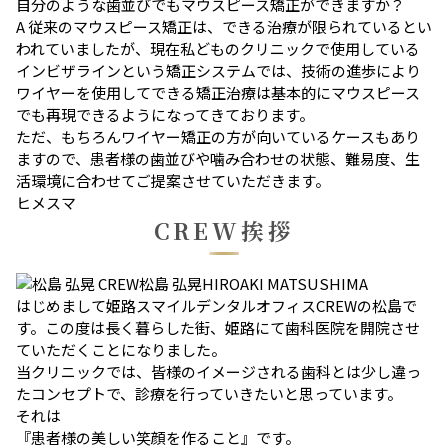
自分のような歯並びでもマウスピース矯正ができますか？
A
従来のマウスピース矯正は、できる治療が限られているとい
われていましたが、現在私どものクリニックで使用している
インビザラインという矯正システムでは、技術の進歩により
ワイヤーを使用してできる矯正治療は基本的にマウスピース
でも再現できるようになってきております。
ただ、もちろんワイヤー矯正の方が向いているケースもあり
ますので、患者様の歯並びや噛み合わせの状態、難易度、生
活環境に合わせてご提案させていただきます。
ヒメスマ
CREW挨拶
CREW
松島 弘晃
HIROAKI MATSUSHIMA
はじめまして姫路スマイルデンタルオフィスCREWの松島で
す。
この度は長く暮らした街、姫路にて歯科医院を開院させ
ていただくことになりました。
当クリニックでは、皆様のイメージされる歯科とは少し違っ
たコンセプトで、診療を行っていきたいと思っています。
それは
『患者様の美しい笑顔を作ること』
です。