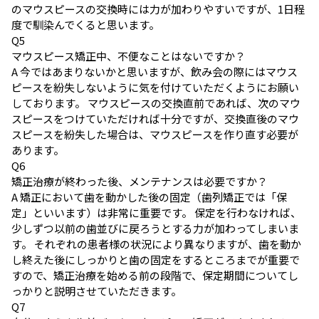
のマウスピースの交換時には力が加わりやすいですが、1日程
度で馴染んでくると思います。
Q
5
マウスピース矯正中、不便なことはないですか？
A
今ではあまりないかと思いますが、飲み会の際にはマウス
ピースを紛失しないように気を付けていただくようにお願い
しております。 マウスピースの交換直前であれば、次のマウ
スピースをつけていただければ十分ですが、交換直後のマウ
スピースを紛失した場合は、マウスピースを作り直す必要が
あります。
Q
6
矯正治療が終わった後、メンテナンスは必要ですか？
A
矯正において歯を動かした後の固定（歯列矯正では「保
定」といいます）は非常に重要です。 保定を行わなければ、
少しずつ以前の歯並びに戻ろうとする力が加わってしまいま
す。 それぞれの患者様の状況により異なりますが、歯を動か
し終えた後にしっかりと歯の固定をするところまでが重要で
すので、矯正治療を始める前の段階で、保定期間についてし
っかりと説明させていただきます。
Q
7