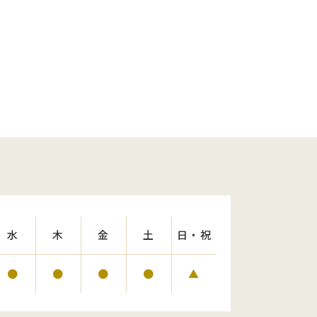
水
木
金
土
日・祝
●
●
●
●
▲