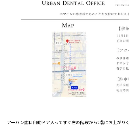
アーバン歯科自動ドア入ってすぐ左の階段から2階にお上がり